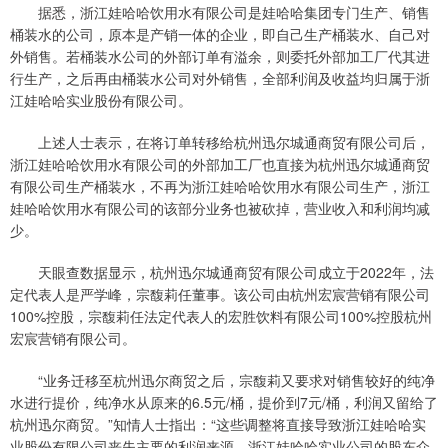
据悉，浙江娃哈哈饮用水有限公司是娃哈哈集团专门生产、销售
桶装水的公司，原本是产销一体的企业，即自己生产桶装水、自己对
外销售。若桶装水公司的外部订单有溢余，则委托外部加工厂代其进
行生产，之后再由桶装水公司对外销售，全部利润及收益均归属于浙
江娃哈哈实业股份有限公司。
上述人士表示，在将订单转移给杭州迅尔城通商贸有限公司后，
浙江娃哈哈饮用水有限公司的外部加工厂也直接为杭州迅尔城通商贸
有限公司生产桶装水，不再为浙江娃哈哈饮用水有限公司生产，浙江
娃哈哈饮用水有限公司的该部分业务也被砍掉，营业收入和利润均减
少。
天眼查数据显示，杭州迅尔城通商贸有限公司成立于2022年，法
定代表人是严学峰，宗馥莉任董事。该公司由杭州宏宸营销有限公司
100%控股，宗馥莉任法定代表人的宏胜饮料有限公司100%控股杭州
宏宸营销有限公司。
“业务迁移至杭州迅尔商贸之后，宗馥莉又要求对销售较好的纯净
水进行提价，纯净水从原来的6.5元/桶，提价到7元/桶，利润又留给了
杭州迅尔商贸。”知情人士指出：“这些调整将直接导致浙江娃哈哈实
业股份有限公司丧失主要的利润来源，浙江娃哈哈实业公司的股东众