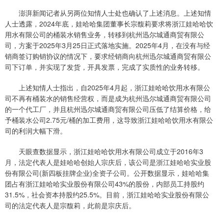
澎湃新闻记者从另两位知情人士处也确认了上述消息。上述知情
人士透露，2024年底，娃哈哈集团董事长宗馥莉要求将浙江娃哈哈饮
用水有限公司的桶装水销售业务，转移到杭州迅尔城通商贸有限公
司，方案于2025年3月25日正式落地实施。2025年4月，在没有与经
销商签订购销协议的情况下，要求经销商向杭州迅尔城通商贸有限公
司下订单，并实现了发货，开具发票，完成了实质性的业务转移。
上述知情人士指出，自2025年4月起，浙江娃哈哈饮用水有限公
司不再有桶装水的销售经营权，而是成为杭州迅尔城通商贸有限公司
的一个代工厂，并且杭州迅尔城通商贸有限公司压低了结算价格，给
予桶装水公司2.75元/桶的加工费用，这导致浙江娃哈哈饮用水有限公
司的利润大幅下滑。
天眼查数据显示，浙江娃哈哈饮用水有限公司成立于2016年3
月，法定代表人是娃哈哈创始人宗庆后，该公司是浙江娃哈哈实业股
份有限公司(新四板挂牌企业)全资子公司。公开数据显示，娃哈哈集
团占有浙江娃哈哈实业股份有限公司43%的股份，内部员工持股约
31.5%，社会资本持股约25.5%。目前，浙江娃哈哈实业股份有限公
司的法定代表人是宗馥莉，此前是宗庆后。