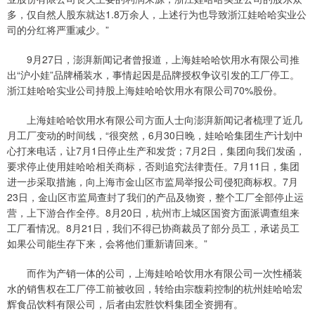
多，仅自然人股东就达1.8万余人，上述行为也导致浙江娃哈哈实业公
司的分红将严重减少。”
9月27日，澎湃新闻记者曾报道，上海娃哈哈饮用水有限公司推
出“沪小娃”品牌桶装水，事情起因是品牌授权争议引发的工厂停工。
浙江娃哈哈实业公司持股上海娃哈哈饮用水有限公司70%股份。
上海娃哈哈饮用水有限公司方面人士向澎湃新闻记者梳理了近几
月工厂变动的时间线，“很突然，6月30日晚，娃哈哈集团生产计划中
心打来电话，让7月1日停止生产和发货；7月2日，集团向我们发函，
要求停止使用娃哈哈相关商标，否则追究法律责任。7月11日，集团
进一步采取措施，向上海市金山区市监局举报公司侵犯商标权。7月
23日，金山区市监局查封了我们的产品及物资，整个工厂全部停止运
营，上下游合作全停。8月20日，杭州市上城区国资方面派调查组来
工厂看情况。8月21日，我们不得已协商裁员了部分员工，承诺员工
如果公司能生存下来，会将他们重新请回来。”
而作为产销一体的公司，上海娃哈哈饮用水有限公司一次性桶装
水的销售权在工厂停工前被收回，转给由宗馥莉控制的杭州娃哈哈宏
辉食品饮料有限公司，后者由宏胜饮料集团全资拥有。