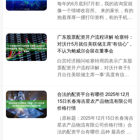
每年的6月底到7月初，我的咨询室就
像一个情绪收容所。 来的家长，有的
抱着厚厚一摞打印资料，有的手机里
存了几十张截图，有的坐下来第一句
话就是“老师我昨晚又失眠了”....
广东股票配资开户流程详解 哈塞特：
对沃什5月就任美联储主席“有信心”，
不认为鲍威尔会留在董事会
白宫经济顾问哈塞特周四表示广东股
票配资开户流程详解，对沃什将于5
月出任美联储主席一事“高度有信
心”，并预计现任主席鲍威尔届时不会
留在美联储董事会。 哈塞特在接受....
合法的配资平台有哪些 2025年12月
15日长春海吉星农产品物流有限公司
价格行情
（原标题：2025年12月15日长春海吉
星农产品物流有限公司价格行情）合
法的配资平台有哪些 品种 最高价 最
低价 大宗价 大白菜 2.60 2.00 2.40 ....