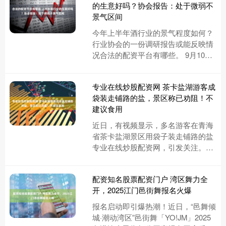
的生意好吗？协会报告：处于微弱不
景气区间
今年上半年酒行业的景气程度如何？
行业协会的一份调研报告或能反映情
况合法的配资平台有哪些。 9月10
日，中国酒类流通协会联合北京盛初
咨询、尼尔森等权威机构共同编写....
专业在线炒股配资网 茶卡盐湖游客成
袋装走铺路的盐，景区称已劝阻！不
建议食用
近日，有视频显示，多名游客在青海
省茶卡盐湖景区用袋子装走铺路的盐
专业在线炒股配资网，引发关注。9
月10日，茶卡盐湖景区工作人员向南
都N视频记者证实，相关情况是最....
配资知名股票配资门户 湾区舞力全
开，2025江门邑街舞报名火爆
报名启动即引爆热潮！近日，“邑舞倾
城·潮动湾区”邑街舞「YO!JM」2025