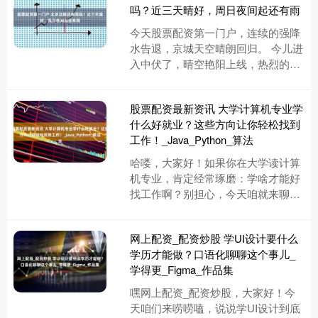
吗？近三天晴好，周日夜间起还有雨
今天股票配资第一门户，连续的强降
水告退，京城天空晴朗回归。 今儿进
入中伏了，晴空艳阳上线，热烈的阳
光一扫多日潮闷，空气中也有了几分
干爽的味道。预计今天白天京城最....
股票配资最新资讯 大学计算机专业学
什么好就业？这些方向让你轻松找到
工作！_Java_Python_算法
哈喽，大家好！如果你在大学读计算
机专业，肯定经常琢磨：学啥才能好
找工作啊？别担心，今天咱就来聊聊
这个话题。计算机专业就业前景贼
好，但选对方向才是关键。别光盯着
网上配资_配资炒股 学UI设计要什么
课....
学历才能做？口语化聊聊这个事儿_
学得更_Figma_作品集
嘿网上配资_配资炒股，大家好！今
天咱们来唠唠嗑，说说学UI设计到底