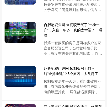
拉夫罗夫在接受采访时表示配资通，
关于乌克兰问题谈判的形式，俄方既
不拒绝双边会谈，也不拒绝三边会
谈，普京总统对此也说过多次。 更....
合肥配资公司 当初咬牙买了“一梯一
户”，入住一年多，真的太幸福了，晒
晒！
我第一套购买的房子是两梯多户的家
庭合肥配资公司，当时觉得性价比
高，就没有去关注其他的因素， 然而
当我实际入住之后发现，这种户型居
住起来是真的不舒服，因为一个楼
证券配资门户网 预制板房为何不
层....
能“全拆重建”？5个原因，太头疼了！
预制板楼房年份久远，看起来破败不
堪，有的墙体开裂证券配资门户网，
有的墙壁掉皮… 居住舒适度骤降，可
为何迟迟不能“拆掉重建”呢？其实这
背后隐藏着几个棘手的问题。 ....
网上配资门户网 我家自建房，终于落