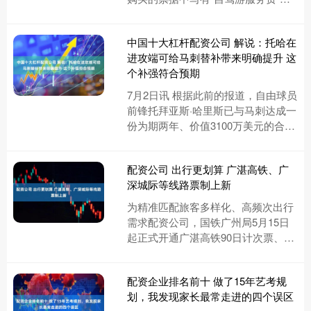
项，该费用按人头收费，每人75元。
游客晒出的票据 不少....
中国十大杠杆配资公司 解说：托哈在
进攻端可给马刺替补带来明确提升 这
个补强符合预期
7月2日讯 根据此前的报道，自由球员
前锋托拜亚斯·哈里斯已与马刺达成一
份为期两年、价值3100万美元的合
同。 篮球解说员王晓晨发文谈到了托
拜亚斯·哈里斯，内容如....
配资公司 出行更划算 广湛高铁、广
深城际等线路票制上新
为精准匹配旅客多样化、高频次出行
需求配资公司，国铁广州局5月15日
起正式开通广湛高铁90日计次票、30
日定期票，同步优化广深城际计次、
定期票产品，并为广深港跨境....
配资企业排名前十 做了15年艺考规
划，我发现家长最常走进的四个误区