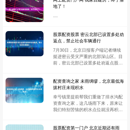
地了！
....
股票配资股票 密云北部已设置多处劝
返点，禁止社会车辆通行
7月30日，北京日报客户端记者继续
挺进密云受灾严重的北部深山区。目
前，密云北部已设置多处劝返点股票
配资股票，仅限抢险车辆通过，禁止
社会车辆通行。抢险队伍正全力对....
配资查询之家 未雨绸缪，北京最低海
拔村庄未现积水
幸亏镇里提前帮我们重做了排水沟配
资查询之家，这几场雨下来，原来让
我们特别苦恼的积水点位就没再积水
了。连续多日的降雨，让半截河村新
建的排水沟经受住了考验，看着不
股票配资第一门户 北京近期还有雨
再....