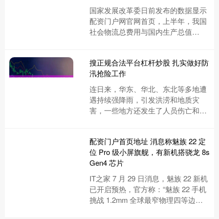
国家发展改革委日前发布的数据显示
配资门户网官网首页，上半年，我国
社会物流总费用与国内生产总值
（GDP）的比率降至14%，较一季度
和上年同期分别下降0.1个和0.....
搜正规合法平台杠杆炒股 扎实做好防
汛抢险工作
连日来，华东、华北、东北等多地遭
遇持续强降雨，引发洪涝和地质灾
害，一些地方还发生了人员伤亡和财
产损失。习近平总书记作出重要指
示，要求扎实做好防汛抢险救灾各项
配资门户首页地址 消息称魅族 22 定
工作....
位 Pro 级小屏旗舰，有新机搭骁龙 8s
Gen4 芯片
IT之家 7 月 29 日消息，魅族 22 新机
已开启预热，官方称：“魅族 22 手机
挑战 1.2mm 全球最窄物理四等边的
路上配资门户首页地址，值得等待一