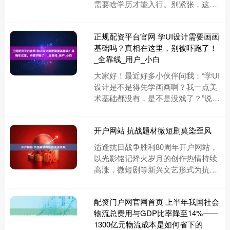
需要啥学历才能入行。别紧张，这事
儿其实没你想的那么吓人。我见过不
少人，从零开始学UI设计，最后....
正规配资平台官网 学UI设计需要画画
基础吗？真相在这里，别被吓跑了！
_全靠线_用户_小白
大家好！最近好多小伙伴问我：“学UI
设计是不是得先学画画啊？我一点美
术基础都没有，是不是没戏了？”说实
话，我第一次听到这问题也懵了正规
配资平台官网，毕竟谁不想当....
开户网站 抗战题材微短剧莫染歪风
适逢抗日战争胜利80周年开户网站，
以光影铭记烽火岁月的创作热情持续
高涨，微短剧等新兴文艺形式为抗战
题材提供了广阔探索空间。《马背摇
篮》《怒刺》等一批微短剧正在紧....
配资门户网官网首页 上半年我国社会
物流总费用与GDP比率降至14%——
1300亿元物流成本是如何省下的