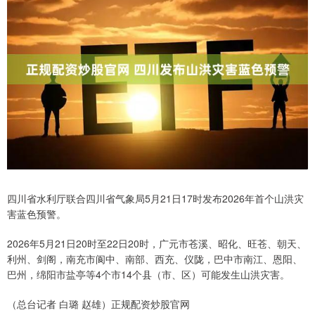
四川省水利厅联合四川省气象局5月21日17时发布2026年首个山洪灾
害蓝色预警。
2026年5月21日20时至22日20时，广元市苍溪、昭化、旺苍、朝天、
利州、剑阁，南充市阆中、南部、西充、仪陇，巴中市南江、恩阳、
巴州，绵阳市盐亭等4个市14个县（市、区）可能发生山洪灾害。
（总台记者 白璐 赵雄）正规配资炒股官网