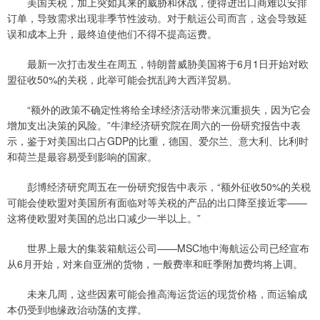
美国关税，加上突如其来的威胁和休战，使得进出口商难以安排
订单，导致需求出现非季节性波动。对于航运公司而言，这会导致延
误和成本上升，最终迫使他们不得不提高运费。
最新一次打击发生在周五，特朗普威胁美国将于6月1日开始对欧
盟征收50%的关税，此举可能会扰乱跨大西洋贸易。
“额外的政策不确定性将给全球经济活动带来沉重损失，因为它会
增加支出决策的风险。”牛津经济研究院在周六的一份研究报告中表
示，鉴于对美国出口占GDP的比重，德国、爱尔兰、意大利、比利时
和荷兰是最容易受到影响的国家。
彭博经济研究周五在一份研究报告中表示，“额外征收50%的关税
可能会使欧盟对美国所有面临对等关税的产品的出口降至接近零——
这将使欧盟对美国的总出口减少一半以上。”
世界上最大的集装箱航运公司——MSC地中海航运公司已经宣布
从6月开始，对来自亚洲的货物，一般费率和旺季附加费均将上调。
未来几周，这些因素可能会推高海运货运的现货价格，而运输成
本仍受到地缘政治动荡的支撑。