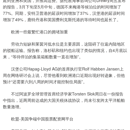
延到亚洲和美国，并推高运费。据伦敦海事咨询公司Drewry周五发布
的报告，3月下旬至5月中旬，德国不来梅港等候泊位的时间增加了
77%。同期，安特卫普港的延误时间增加了37%，汉堡港的延误时间
增加了49%，鹿特丹港和英国费利克斯托港的等待时间也延长了。
欧洲一些最繁忙港口的拥堵加重
劳动力短缺和莱茵河低水位是主要原因，这阻碍了往返内陆地区
的驳船运输。报告称，洛杉矶和纽约也出现了类似的情况，自4月底以
来，“等待停泊的集装箱船数量一直在增加”。
汉堡公司Hapag-Lloyd AG的首席执行官Rolf Habben Jansen上
周在网络研讨会上说，尽管他看到欧洲港口近期出现好转迹象，但他
预计“还需要六到八周的时间才能控制住局面”。
不过阿波罗全球管理首席经济学家Torsten Slok周日在一份报告
中指出，近两周前达成的大国关税休战协议，尚未引发跨太平洋船舶
数量激增。
欧盟-美国争端中国股票配资网平台